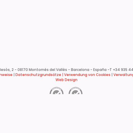
esòs, 2 - 08170 Montornès del Vallès - Barcelona - España -
T +34 935 44
inweise
|
Datenschutzgrundsätze |
Verwendung von Cookies
|
Verwaltung
Web Design
ISO 9001
ISO 14001