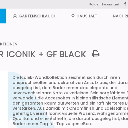
Folgen Sie uns auf:
GARTENSCHLAUCH
HAUSHALT
NACHR
KTIONEN
R ICONIK + GF BLACK
Die Iconik-Wandkollektion zeichnet sich durch ihren
anspruchsvollen und dekorativen Ansatz aus, der dara
ausgelegt ist, dem Badezimmer eine elegante und
unverwechselbare Note zu verleihen. Sein sorgfältiges 
verwandelt die Accessoires in kleine stilistische Element
den gesamten Raum aufwerten und ein raffinierteres B
verstärken. Aus Zamak mit Chromfinish und Edelstahlde
gefertigt, vereint Iconik visuelle Präsenz, wahrgenomm
Qualität und eine Ästhetik, die darauf ausgelegt ist, da
Badezimmer Tag für Tag zu genießen.