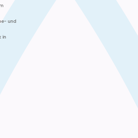
em
be- und
 in