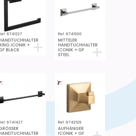
Ref. 6741227
Ref. 6741300
HANDTUCHHALTER
MITTELER
RING ICONIK +
HANDTUCHHALTER
GF BLACK
ICONIK + GF
STEEL
Ref. 6741427
Ref. 6742129
GRÖSSER
AUFHÄNGER
HANDTUCHHALTER
ICONIK + GF