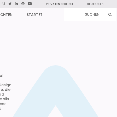
PRIVATEN BEREICH
DEUTSCH
ICHTEN
STARTET
uf
Design
e, die
ild
tails
ene
s