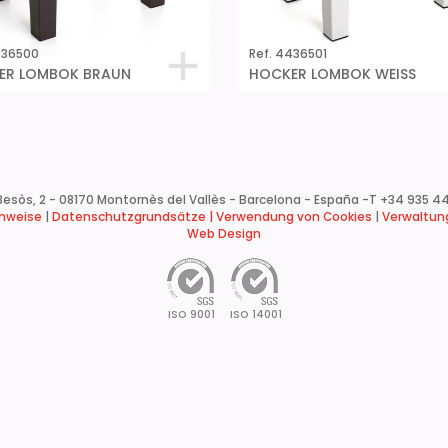
436500
Ref. 4436501
ER LOMBOK BRAUN
HOCKER LOMBOK WEISS
esòs, 2 - 08170 Montornès del Vallès - Barcelona - España -
T +34 935 44
inweise
|
Datenschutzgrundsätze |
Verwendung von Cookies
|
Verwaltung
Web Design
ISO 9001
ISO 14001