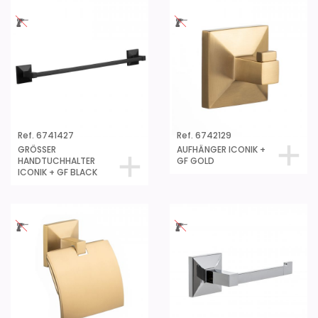
Ref. 6741427
Ref. 6742129
GRÖSSER
AUFHÄNGER ICONIK +
HANDTUCHHALTER
GF GOLD
ICONIK + GF BLACK