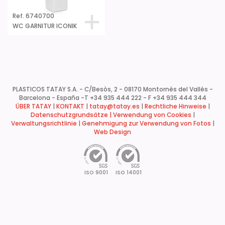
Ref. 6740700
WC GARNITUR ICONIK
PLASTICOS TATAY S.A. - C/Besòs, 2 - 08170 Montornès del Vallès -
Barcelona - España -
T +34 935 444 222 - F +34 935 444 344
ÜBER TATAY
|
KONTAKT
|
tatay@tatay.es
|
Rechtliche Hinweise
|
Datenschutzgrundsätze |
Verwendung von Cookies
|
Verwaltungsrichtlinie
|
Genehmigung zur Verwendung von Fotos
|
Web Design
ISO 9001
ISO 14001