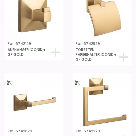
Ref. 6742129
Ref. 6742529
AUFHÄNGER ICONIK +
TOILETTEN
GF GOLD
PAPIERHALTER ICONIK +
GF GOLD
Ref. 6742629
Ref. 6742229