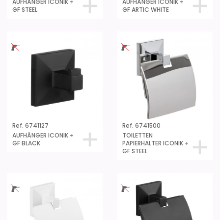
AUFHÄNGER ICONIK +
AUFHÄNGER ICONIK +
GF STEEL
GF ARTIC WHITE
Ref. 6741127
Ref. 6741500
AUFHÄNGER ICONIK +
TOILETTEN
GF BLACK
PAPIERHALTER ICONIK +
GF STEEL