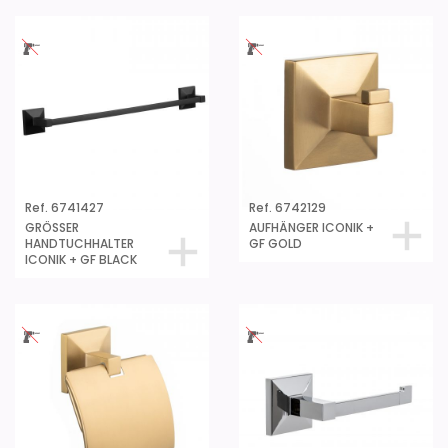
Ref. 6741427
Ref. 6742129
GRÖSSER
AUFHÄNGER ICONIK +
HANDTUCHHALTER
GF GOLD
ICONIK + GF BLACK