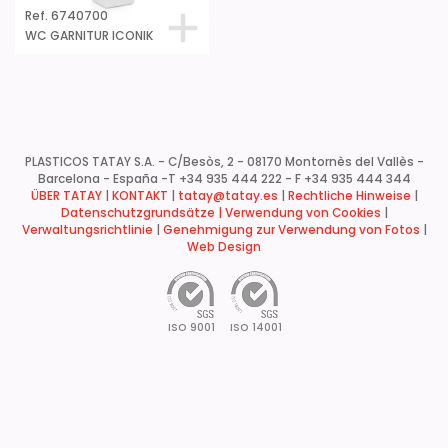
Ref. 6740700
WC GARNITUR ICONIK
PLASTICOS TATAY S.A. - C/Besòs, 2 - 08170 Montornès del Vallès -
Barcelona - España -
T +34 935 444 222 - F +34 935 444 344
ÜBER TATAY
|
KONTAKT
|
tatay@tatay.es
|
Rechtliche Hinweise
|
Datenschutzgrundsätze |
Verwendung von Cookies
|
Verwaltungsrichtlinie
|
Genehmigung zur Verwendung von Fotos
|
Web Design
ISO 9001
ISO 14001