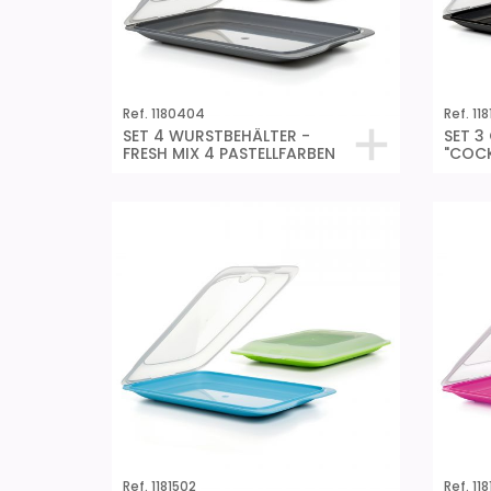
Ref. 1180404
Ref. 11
SET 4 WURSTBEHÄLTER -
SET 3
FRESH MIX 4 PASTELLFARBEN
"COCK
Ref. 1181502
Ref. 11