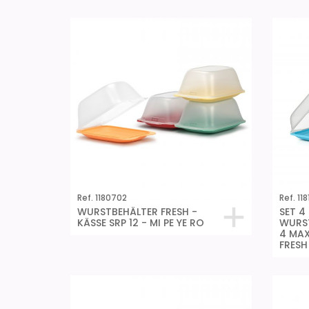
Ref. 1180702
Ref. 11
WURSTBEHÄLTER FRESH -
SET 4
KÄSSE SRP 12 - MI PE YE RO
WURST
4 MAX
FRESH