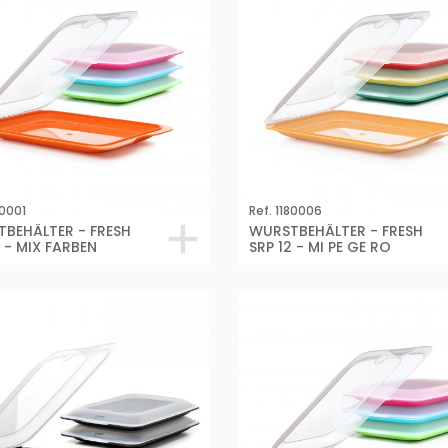
80001
Ref. 1180006
BEHÄLTER - FRESH
WURSTBEHÄLTER - FRESH
2 - MIX FARBEN
SRP 12 - MI PE GE RO