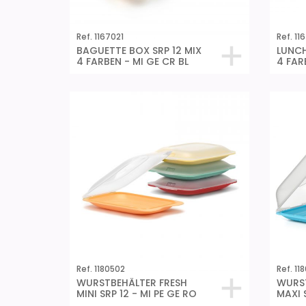
Ref. 1167021
Ref. 116
BAGUETTE BOX SRP 12 MIX
LUNCH
4 FARBEN - MI GE CR BL
4 FAR
Ref. 1180502
Ref. 11
WURSTBEHÄLTER FRESH
WURST
MINI SRP 12 - MI PE GE RO
MAXI 