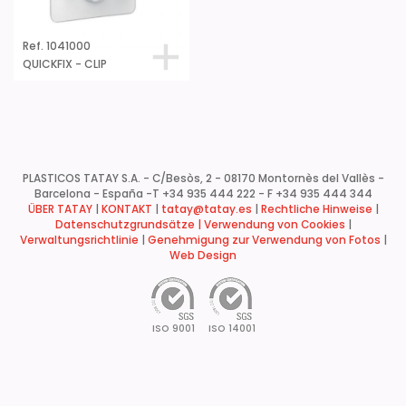
Ref. 1041000
QUICKFIX - CLIP
PLASTICOS TATAY S.A. - C/Besòs, 2 - 08170 Montornès del Vallès -
Barcelona - España -
T +34 935 444 222 - F +34 935 444 344
ÜBER TATAY
|
KONTAKT
|
tatay@tatay.es
|
Rechtliche Hinweise
|
Datenschutzgrundsätze |
Verwendung von Cookies
|
Verwaltungsrichtlinie
|
Genehmigung zur Verwendung von Fotos
|
Web Design
ISO 9001
ISO 14001