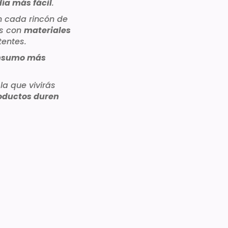
día más fácil
.
 cada rincón de
os con
materiales
tentes.
nsumo más
a que vivirás
oductos duren