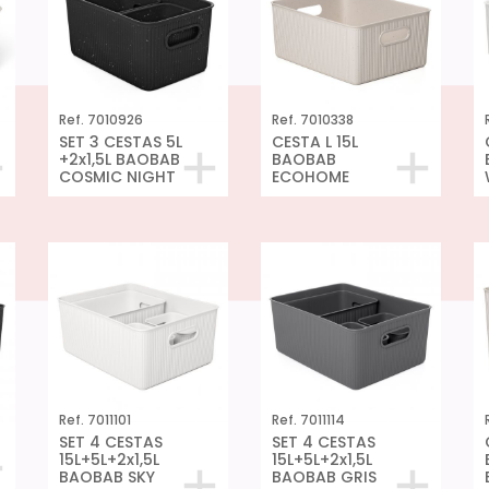
Ref. 7010926
Ref. 7010338
SET 3 CESTAS 5L
CESTA L 15L
+2x1,5L BAOBAB
BAOBAB
COSMIC NIGHT
ECOHOME
Ref. 7011101
Ref. 7011114
SET 4 CESTAS
SET 4 CESTAS
15L+5L+2x1,5L
15L+5L+2x1,5L
BAOBAB SKY
BAOBAB GRIS