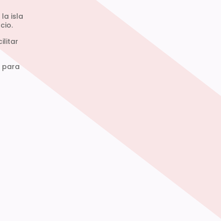
la isla
cio.
litar
s para