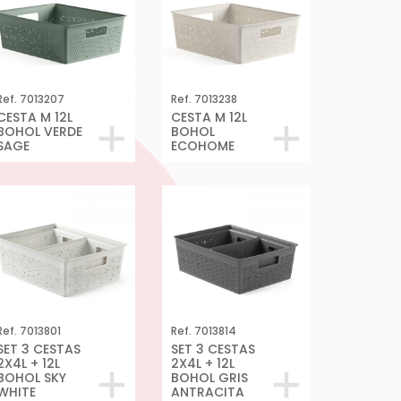
Ref. 7013207
Ref. 7013238
CESTA M 12L
CESTA M 12L
BOHOL VERDE
BOHOL
SAGE
ECOHOME
Ref. 7013801
Ref. 7013814
SET 3 CESTAS
SET 3 CESTAS
2X4L + 12L
2X4L + 12L
BOHOL SKY
BOHOL GRIS
WHITE
ANTRACITA