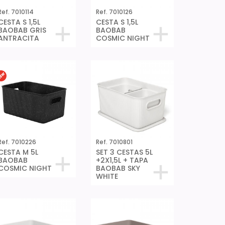
Ref. 7010114
Ref. 7010126
CESTA S 1,5L
CESTA S 1,5L
BAOBAB GRIS
BAOBAB
ANTRACITA
COSMIC NIGHT
Ref. 7010226
Ref. 7010801
CESTA M 5L
SET 3 CESTAS 5L
BAOBAB
+2X1,5L + TAPA
COSMIC NIGHT
BAOBAB SKY
WHITE