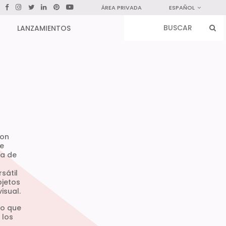
ÁREA PRIVADA
ESPAÑOL
LANZAMIENTOS
con
de
la de
sátil
bjetos
isual.
do que
 los