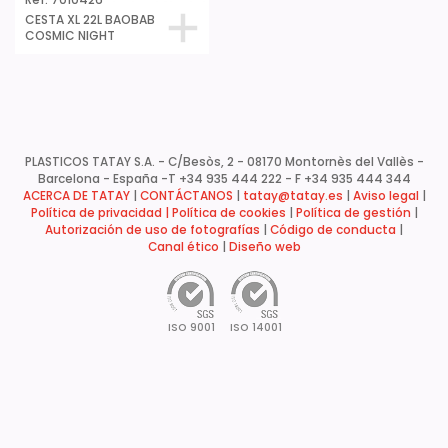
Ref. 7010426
CESTA XL 22L BAOBAB
COSMIC NIGHT
PLASTICOS TATAY S.A. - C/Besòs, 2 - 08170 Montornès del Vallès -
Barcelona - España -
T +34 935 444 222 - F +34 935 444 344
ACERCA DE TATAY
|
CONTÁCTANOS
|
tatay@tatay.es
|
Aviso legal
|
Política de privacidad |
Política de cookies
|
Política de gestión
|
Autorización de uso de fotografías
|
Código de conducta
|
Canal ético
|
Diseño web
ISO 9001
ISO 14001