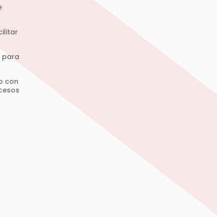
e
litar
s para
o con
ocesos