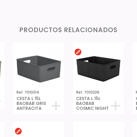
PRODUCTOS RELACIONADOS
Ref. 7010314
Ref. 7010326
CESTA L 15L
CESTA L 15L
BAOBAB GRIS
BAOBAB
ANTRACITA
COSMIC NIGHT
Ref. 7010126
Ref. 7010238
CESTA S 1,5L
CESTA M 5L