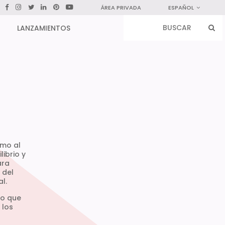
ÁREA PRIVADA
ESPAÑOL
LANZAMIENTOS
smo al
ibrio y
ara
 del
l.
do que
 los