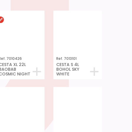
Ref. 7010426
Ref. 7013101
CESTA XL 22L
CESTA S 4L
BAOBAB
BOHOL SKY
COSMIC NIGHT
WHITE