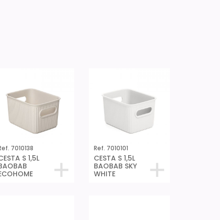
Ref. 7010138
Ref. 7010101
CESTA S 1,5L
CESTA S 1,5L
BAOBAB
BAOBAB SKY
ECOHOME
WHITE
Ref. 7010201
Ref. 7010203
CESTA M 5L
CESTA M 5L