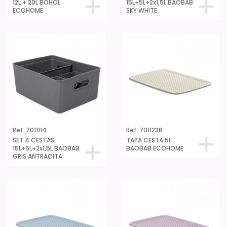
12L + 20L BOHOL
15L+5L+2x1,5L BAOBAB
ECOHOME
SKY WHITE
Ref. 7011114
Ref. 7011238
SET 4 CESTAS
TAPA CESTA 5L
15L+5L+2x1,5L BAOBAB
BAOBAB ECOHOME
GRIS ANTRACITA