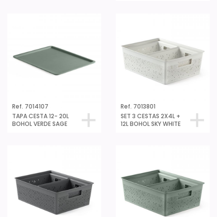
Ref. 7014107
Ref. 7013801
TAPA CESTA 12- 20L
SET 3 CESTAS 2X4L +
BOHOL VERDE SAGE
12L BOHOL SKY WHITE