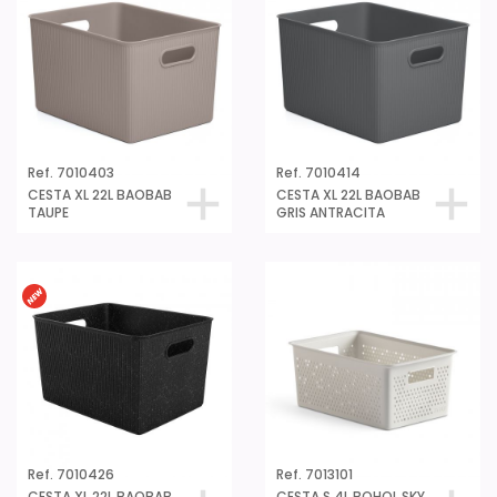
Ref. 7010403
Ref. 7010414
CESTA XL 22L BAOBAB
CESTA XL 22L BAOBAB
TAUPE
GRIS ANTRACITA
Ref. 7010426
Ref. 7013101
CESTA XL 22L BAOBAB
CESTA S 4L BOHOL SKY