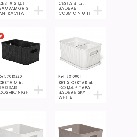
CESTA S 1,5L
CESTA S 1,5L
BAOBAB GRIS
BAOBAB
ANTRACITA
COSMIC NIGHT
Ref. 7010226
Ref. 7010801
CESTA M 5L
SET 3 CESTAS 5L
BAOBAB
+2X1,5L + TAPA
COSMIC NIGHT
BAOBAB SKY
WHITE