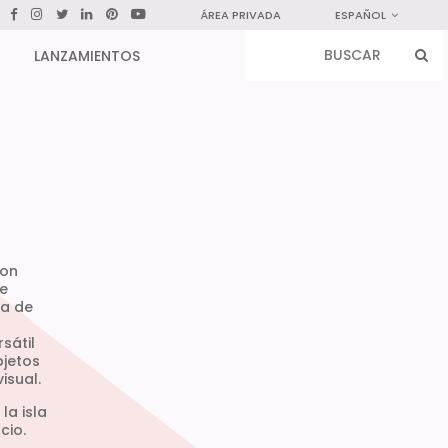
ÁREA PRIVADA
ESPAÑOL
LANZAMIENTOS
con
de
la de
sátil
bjetos
isual.
la isla
cio.