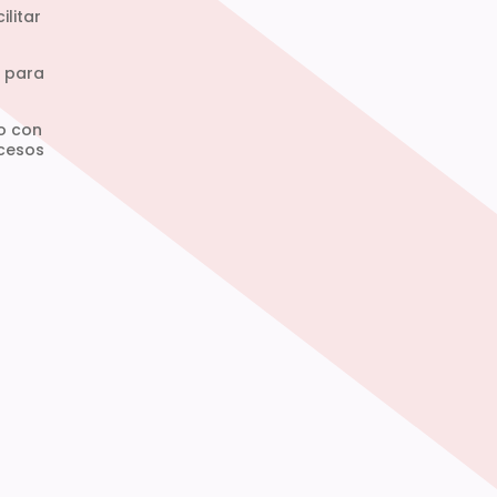
litar
s para
o con
ocesos