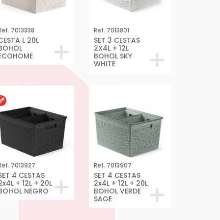
Ref. 7013338
Ref. 7013801
CESTA L 20L
SET 3 CESTAS
BOHOL
2X4L + 12L
ECOHOME
BOHOL SKY
WHITE
Ref. 7013927
Ref. 7013907
SET 4 CESTAS
SET 4 CESTAS
2x4L + 12L + 20L
2x4L + 12L + 20L
BOHOL NEGRO
BOHOL VERDE
SAGE