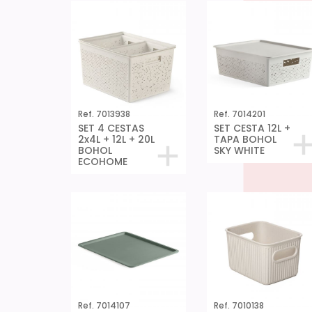
Ref. 7013938
Ref. 7014201
SET 4 CESTAS
SET CESTA 12L +
2x4L + 12L + 20L
TAPA BOHOL
BOHOL
SKY WHITE
ECOHOME
Ref. 7014107
Ref. 7010138