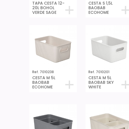
TAPA CESTA 12-
CESTA S 1,5L
20L BOHOL
BAOBAB
VERDE SAGE
ECOHOME
Ref. 7010238
Ref. 7010201
CESTA M 5L
CESTA M 5L
BAOBAB
BAOBAB SKY
ECOHOME
WHITE