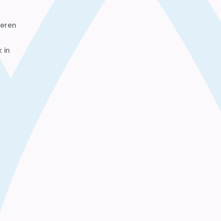
heren
 in