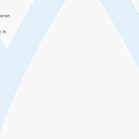
heren
 in