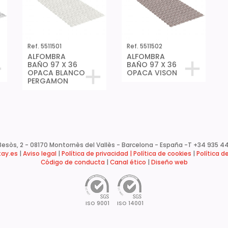
Ref. 5511501
Ref. 5511502
ALFOMBRA
ALFOMBRA
BAÑO 97 X 36
BAÑO 97 X 36
OPACA BLANCO
OPACA VISON
PERGAMON
esòs, 2 - 08170 Montornès del Vallès - Barcelona - España -
T +34 935 44
ay.es
|
Aviso legal
|
Política de privacidad |
Política de cookies
|
Política d
Código de conducta
|
Canal ético
|
Diseño web
ISO 9001
ISO 14001