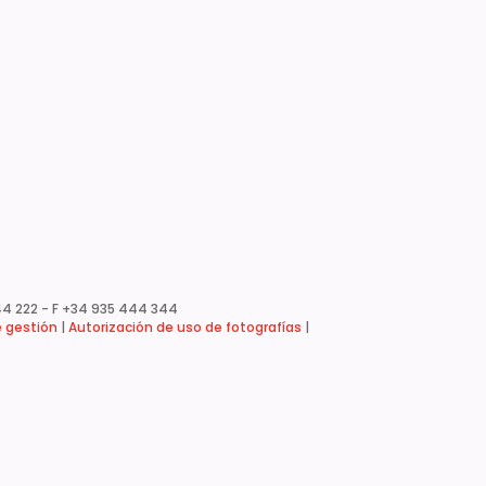
4 222 - F +34 935 444 344
e gestión
|
Autorización de uso de fotografías
|