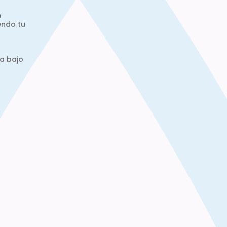
n
endo tu
a bajo