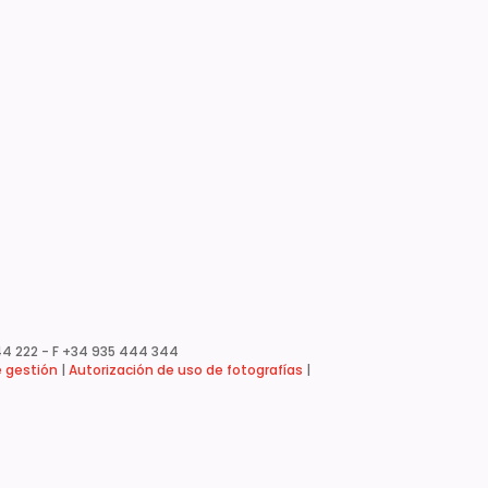
4 222 - F +34 935 444 344
e gestión
|
Autorización de uso de fotografías
|