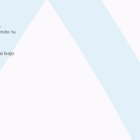
n
endo tu
a bajo