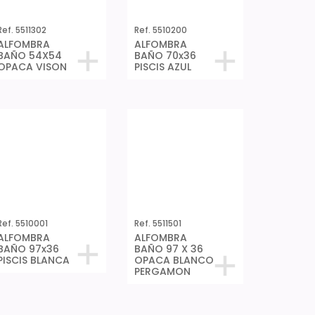
Ref. 5511302
Ref. 5510200
ALFOMBRA
ALFOMBRA
BAÑO 54X54
BAÑO 70x36
OPACA VISON
PISCIS AZUL
Ref. 5510001
Ref. 5511501
ALFOMBRA
ALFOMBRA
BAÑO 97x36
BAÑO 97 X 36
PISCIS BLANCA
OPACA BLANCO
PERGAMON