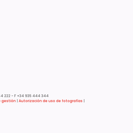
4 222 - F +34 935 444 344
e gestión
|
Autorización de uso de fotografías
|