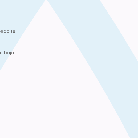
n
endo tu
a bajo