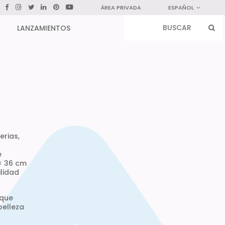
ÁREA PRIVADA
ESPAÑOL
LANZAMIENTOS
erias,
e
× 36 cm
ilidad
 que
belleza