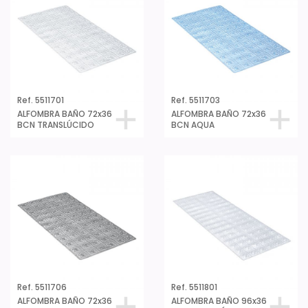
Ref. 5511701
Ref. 5511703
ALFOMBRA BAÑO 72x36
ALFOMBRA BAÑO 72x36
BCN TRANSLÚCIDO
BCN AQUA
Ref. 5511706
Ref. 5511801
ALFOMBRA BAÑO 72x36
ALFOMBRA BAÑO 96x36