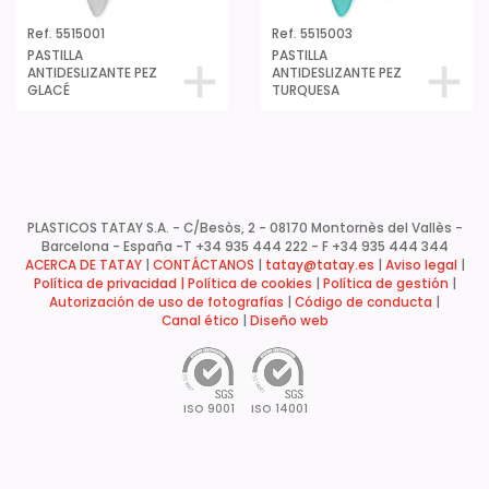
Ref. 5515001
Ref. 5515003
PASTILLA
PASTILLA
ANTIDESLIZANTE PEZ
ANTIDESLIZANTE PEZ
GLACÉ
TURQUESA
PLASTICOS TATAY S.A. - C/Besòs, 2 - 08170 Montornès del Vallès -
Barcelona - España -
T +34 935 444 222 - F +34 935 444 344
ACERCA DE TATAY
|
CONTÁCTANOS
|
tatay@tatay.es
|
Aviso legal
|
Política de privacidad |
Política de cookies
|
Política de gestión
|
Autorización de uso de fotografías
|
Código de conducta
|
Canal ético
|
Diseño web
ISO 9001
ISO 14001