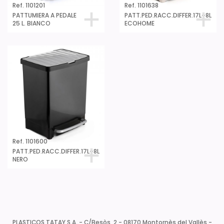
Ref. 1101201
Ref. 1101638
PATTUMIERA A PEDALE
PATT.PED.RACC.DIFFER.17L+8L
25 L. BIANCO
ECOHOME
Ref. 1101600
PATT.PED.RACC.DIFFER.17L+8L
NERO
PLASTICOS TATAY S.A. - C/Besòs, 2 - 08170 Montornès del Vallès -