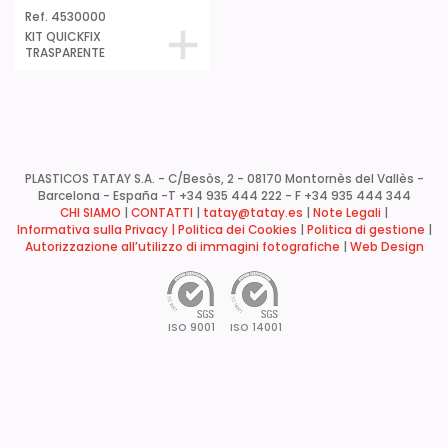
Ref. 4530000
KIT QUICKFIX
TRASPARENTE
PLASTICOS TATAY S.A. - C/Besòs, 2 - 08170 Montornès del Vallès -
Barcelona - España -
T +34 935 444 222 - F +34 935 444 344
CHI SIAMO
|
CONTATTI
|
tatay@tatay.es
|
Note Legali
|
Informativa sulla Privacy |
Politica dei Cookies
|
Politica di gestione
|
Autorizzazione all’utilizzo di immagini fotografiche
|
Web Design
ISO 9001
ISO 14001