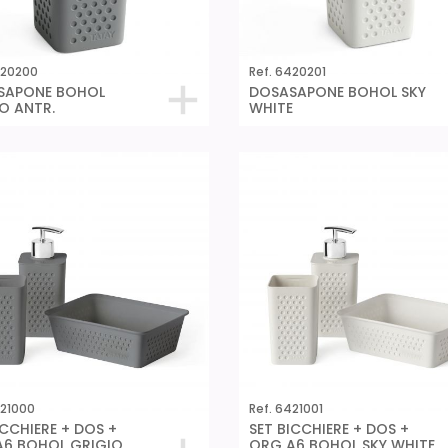
420200
Ref. 6420201
SAPONE BOHOL
DOSASAPONE BOHOL SKY
O ANTR.
WHITE
421000
Ref. 6421001
ICCHIERE + DOS +
SET BICCHIERE + DOS +
A6 BOHOL GRIGIO
ORG A6 BOHOL SKY WHITE