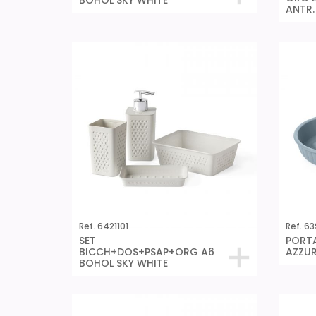
BOHOL SKY WHITE
ANTR.
Ref. 6421101
Ref. 6
SET
PORT
BICCH+DOS+PSAP+ORG A6
AZZU
BOHOL SKY WHITE