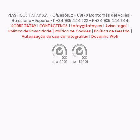
PLASTICOS TATAY S.A. - C/Besòs, 2 - 08170 Montornès del Vallès -
Barcelona - España -
T +34 935 444 222 - F +34 935 444 344
SOBRE TATAY
|
CONTÁCTENOS
|
tatay@tatay.es
|
Aviso Legal
|
Política de Privacidade |
Política de Cookies
|
Política de Gestão
|
Autorização de uso de fotografias
|
Desenho Web
ISO 9001
ISO 14001