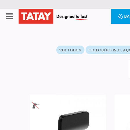
B
VER TODOS
COLECÇÔES W.C. AÇ