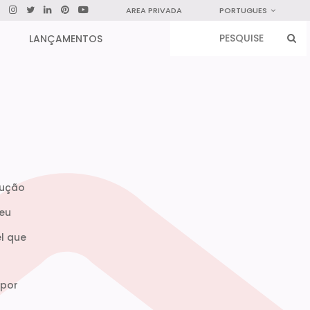
AREA PRIVADA
PORTUGUES
LANÇAMENTOS
lução
seu
o
l que
 por