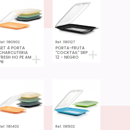
Ref. 1180902
Ref. 1180127
SET 4 PORTA
PORTA-FRUTA
CHARCUTERIA
"COCKTAIL" SRP
FRESH HO PE AM
12 - NEGRO
PR
Ref. 1181403
Ref. 1181502