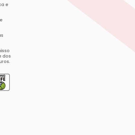
ca e
 e
as
isso
e dos
uros.