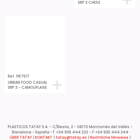
SRP 3 DOTS BLAU
SRP 3 CHESS
Ref. 1167517
URBAN FOOD CASUAL
SRP 3 - CAMOUFLAGE
PLASTICOS TATAY S.A. - C/Besòs, 2 - 08170 Montornès del Vallès -
Barcelona - España -
T +34 935 444 222 - F +34 935 444 344
ÜBER TATAY
|
KONTAKT
|
tatay@tatay.es
|
Rechtliche Hinweise
|