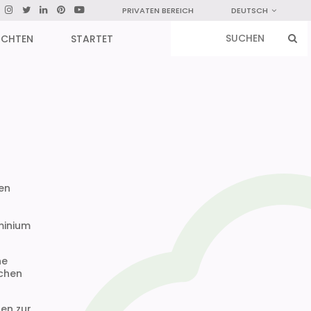
PRIVATEN BEREICH
DEUTSCH
ICHTEN
STARTET
nen
minium
ne
schen
nen zur