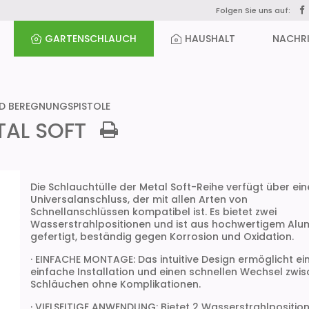
Folgen Sie uns auf:
GARTENSCHLAUCH
HAUSHALT
NACHR
D BEREGNUNGSPISTOLE
TAL SOFT
Die Schlauchtülle der Metal Soft-Reihe verfügt über ei
Universalanschluss, der mit allen Arten von
Schnellanschlüssen kompatibel ist. Es bietet zwei
Wasserstrahlpositionen und ist aus hochwertigem Alu
gefertigt, beständig gegen Korrosion und Oxidation.
· EINFACHE MONTAGE: Das intuitive Design ermöglicht ei
einfache Installation und einen schnellen Wechsel zwi
Schläuchen ohne Komplikationen.
· VIELSEITIGE ANWENDUNG: Bietet 2 Wasserstrahlpositio