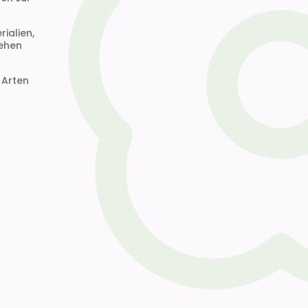
ialien,
tehen
 Arten