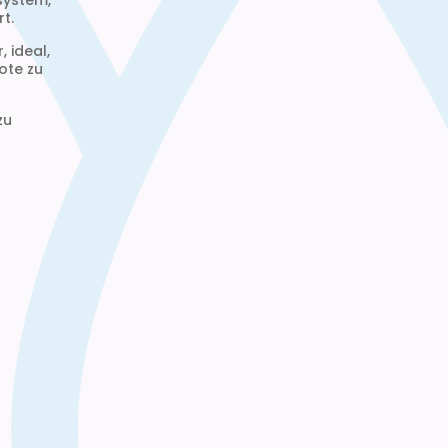
system,
t.
 ideal,
ote zu
zu