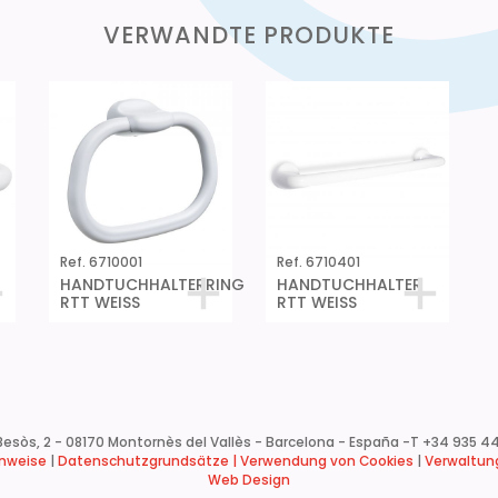
VERWANDTE PRODUKTE
Ref. 6710001
Ref. 6710401
HANDTUCHHALTERRING
HANDTUCHHALTER
RTT WEISS
RTT WEISS
esòs, 2 - 08170 Montornès del Vallès - Barcelona - España -
T +34 935 44
inweise
|
Datenschutzgrundsätze |
Verwendung von Cookies
|
Verwaltung
Web Design