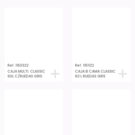
Ref. 1150322
Ref. 1151122
CAJA MULTI. CLASSIC
CAJA B CAMA CLASSIC
60L C/RUEDAS GRIS
63 L RUEDAS GRIS
Ref. 1159001
Ref. 1159101
CAJA MULTIUSOS STYLE
CAJA MULTIUSOS STYLE
7L BOTIQUÍN CRUZ
15L BOTIQUÍN CRUZ
ROJA
ROJA + BANDEJA