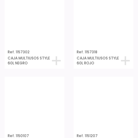
CAJA MULTIUSOS STYLE
60L ROJO
Ref. 1150107
Ref. 1151207
CAJA MULTIUSOS
CAJA MULTIUSOS
CLASSIC 14 L. AZUL
CLASSIC 32 L.BC AZUL
PALOMA
PALOMA