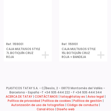
Ref. 1159001
Ref. 1159101
CAJA MULTIUSOS STYLE
CAJA MULTIUSOS STYLE
7L BOTIQUÍN CRUZ
15L BOTIQUÍN CRUZ
ROJA
ROJA + BANDEJA
PLASTICOS TATAY S.A. - C/Besòs, 2 - 08170 Montornès del Vallès -
Barcelona - España -
T +34 935 444 222 - F +34 935 444 344
ACERCA DE TATAY
|
CONTÁCTANOS
|
tatay@tatay.es
|
Aviso legal
|
Política de privacidad |
Política de cookies
|
Política de gestión
|
Autorización de uso de fotografías
|
Código de conducta
|
Canal ético
|
Diseño web