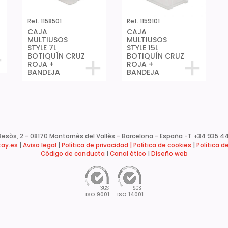
Ref. 1158501
Ref. 1159101
CAJA
CAJA
MULTIUSOS
MULTIUSOS
STYLE 7L
STYLE 15L
BOTIQUÍN CRUZ
BOTIQUÍN CRUZ
ROJA +
ROJA +
BANDEJA
BANDEJA
esòs, 2 - 08170 Montornès del Vallès - Barcelona - España -
T +34 935 44
ay.es
|
Aviso legal
|
Política de privacidad |
Política de cookies
|
Política d
Código de conducta
|
Canal ético
|
Diseño web
ISO 9001
ISO 14001