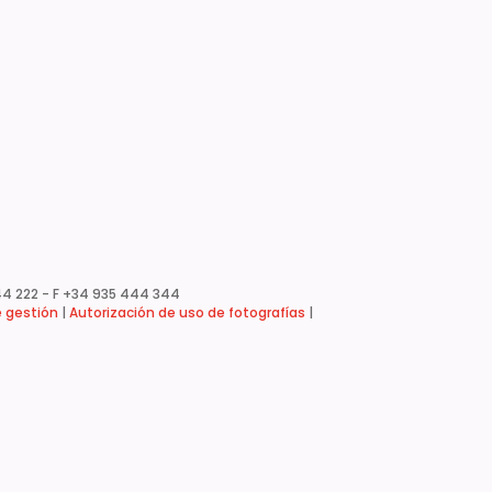
4 222 - F +34 935 444 344
e gestión
|
Autorización de uso de fotografías
|