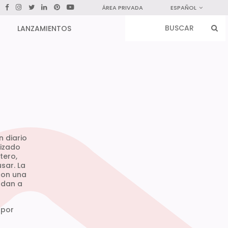
ÁREA PRIVADA
ESPAÑOL
LANZAMIENTOS
n diario
lizado
tero,
sar. La
con una
udan a
 por