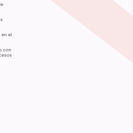
de
os
 en el
o con
ocesos