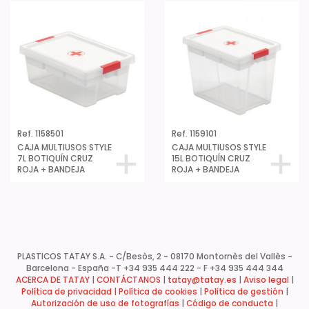
Ref. 1158501
Ref. 1159101
CAJA MULTIUSOS STYLE
CAJA MULTIUSOS STYLE
7L BOTIQUÍN CRUZ
15L BOTIQUÍN CRUZ
ROJA + BANDEJA
ROJA + BANDEJA
PLASTICOS TATAY S.A. - C/Besòs, 2 - 08170 Montornès del Vallès -
Barcelona - España -
T +34 935 444 222 - F +34 935 444 344
ACERCA DE TATAY
|
CONTÁCTANOS
|
tatay@tatay.es
|
Aviso legal
|
Política de privacidad |
Política de cookies
|
Política de gestión
|
Autorización de uso de fotografías
|
Código de conducta
|