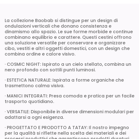
La collezione Baobab si distingue per un design di
ondulazioni verticali che donano consistenza e
dinamismo allo spazio. Le sue forme morbide e continue
combinano equilibrio e carattere. Questi cestini offrono
una soluzione versatile per conservare e organizzare
cibo, vestiti e altri oggetti domestici, con un design che
combina ordine e calore visivo.
· COSMIC NIGHT: Ispirato a un cielo stellato, combina un
nero profondo con sottili punti luminosi.
· ESTETICA NATURALE: Ispirata a forme organiche che
trasmettono calma visiva.
· MANICI INTEGRATI: Presa comoda e pratica per un facile
trasporto quotidiano.
· VERSATILE: Disponibile in diverse dimensioni modulari per
adattarsi a ogni esigenza.
· PROGETTATO E PRODOTTO A TATAY: Il nostro impegno
per la qualità si riflette nella scelta dei materiali e dei
processi produttivi che garantiscono prodotti duraturi.