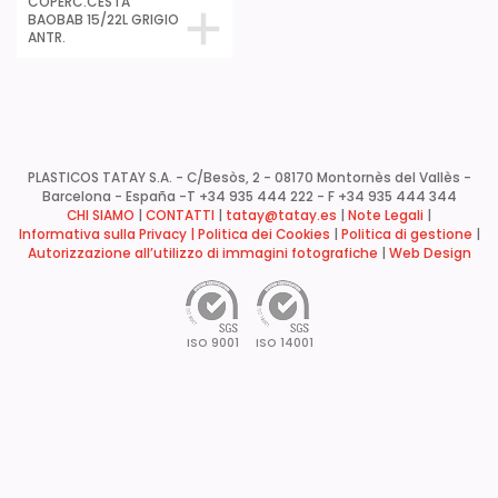
COPERC.CESTA
BAOBAB 15/22L GRIGIO
ANTR.
PLASTICOS TATAY S.A. - C/Besòs, 2 - 08170 Montornès del Vallès -
Barcelona - España -
T +34 935 444 222 - F +34 935 444 344
CHI SIAMO
|
CONTATTI
|
tatay@tatay.es
|
Note Legali
|
Informativa sulla Privacy |
Politica dei Cookies
|
Politica di gestione
|
Autorizzazione all’utilizzo di immagini fotografiche
|
Web Design
ISO 9001
ISO 14001