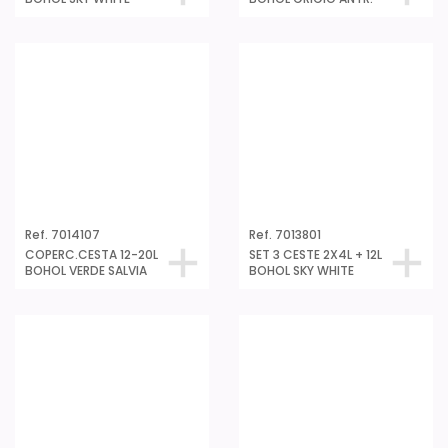
SET 3 CESTE 2X4L + 12L
SET 3 CESTE 2X4L + 12L
BOHOL GRIGIO ANTR.
BOHOL VERDE SALVIA
Ref. 7013901
Ref. 7013914
SET 4 CESTE 2X4L + 12L
SET 4 CESTE 2X4L + 12L
+20L BOHOL SKY WHITE
+20L BOHOL GRIGIO
ANTR.