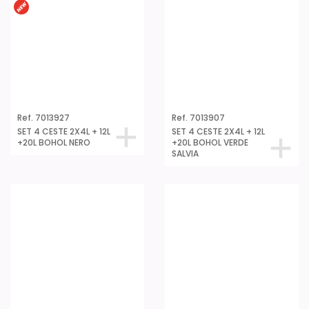
Ref. 7011114
Ref. 7011238
SET 4 CESTE BAOBAB
COPERC.CESTA
15L+5L+2x1,5L GRIGIO
BAOBAB 5L ECOHOME
ANTR.