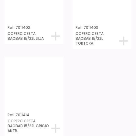
PLASTICOS TATAY S.A. - C/Besòs, 2 - 08170 Montornès del Vallès -
Barcelona - España -
T +34 935 444 222 - F +34 935 444 344
CHI SIAMO
|
CONTATTI
|
tatay@tatay.es
|
Note Legali
|
Informativa sulla Privacy |
Politica dei Cookies
|
Politica di gestione
|
Autorizzazione all’utilizzo di immagini fotografiche
|
Web Design
ISO 9001
ISO 14001