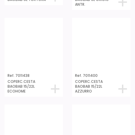
Ref. 7011402
Ref. 7011403
COPERC.CESTA
COPERC.CESTA
BAOBAB 15/22L LILLA
BAOBAB 15/22L
TORTORA
Ref. 7011414
COPERC.CESTA
BAOBAB 15/22L GRIGIO
ANTR.