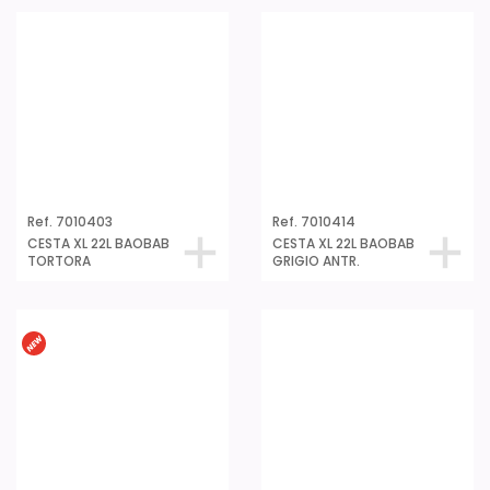
Ref. 7010403
Ref. 7010414
CESTA XL 22L BAOBAB
CESTA XL 22L BAOBAB
TORTORA
GRIGIO ANTR.
Ref. 7010426
Ref. 7013101
CESTA XL 22L BAOBAB
CESTA S 4L BOHOL SKY
COSMIC NIGHT
WHITE
Ref. 7013114
Ref. 7013107
CESTA S 4L BOHOL
CESTA S 4L BOHOL
GRIGIO ANTR.
VERDE SALVIA
Ref. 7013138
CESTA S 4L BOHOL
ECOHOME