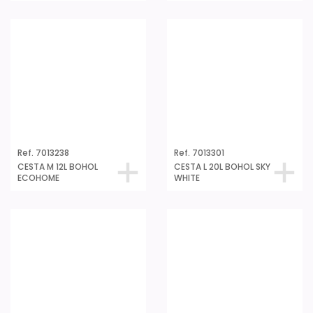
GRIGIO ANTR.
VERDE SALVIA
Ref. 7013338
Ref. 7014201
CESTA L 20L BOHOL
SET CESTE 12L +COP.
ECOHOME
BOHOL SKY WHITE