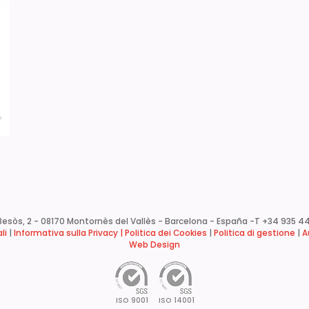
esòs, 2 - 08170 Montornès del Vallès - Barcelona - España -
T +34 935 44
li
|
Informativa sulla Privacy |
Politica dei Cookies
|
Politica di gestione
|
A
Web Design
ISO 9001
ISO 14001