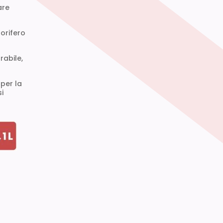
are
gorifero
rabile,
per la
si