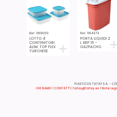
Ref. 1169000
Ref. 1164373
LOTTO 4
PORTA LIQUIDI 2
CONTENITORI
L SRP 10 -
ALIM. TOP FLEX
GAZPACHO
TURCHESE
PLASTICOS TATAY S.A. - C/B
CHI SIAMO
|
CONTATTI
|
tatay@tatay.es
|
Note Lega