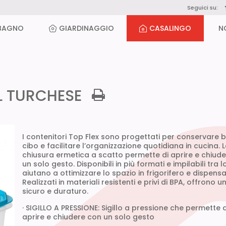
Seguici su:
BAGNO
GIARDINAGGIO
CASALINGO
N
1L TURCHESE
I contenitori Top Flex sono progettati per conservare b
cibo e facilitare l’organizzazione quotidiana in cucina. 
chiusura ermetica a scatto permette di aprire e chiud
un solo gesto. Disponibili in più formati e impilabili tra l
aiutano a ottimizzare lo spazio in frigorifero e dispensa
Realizzati in materiali resistenti e privi di BPA, offrono u
sicuro e duraturo.
· SIGILLO A PRESSIONE: Sigillo a pressione che permette d
aprire e chiudere con un solo gesto