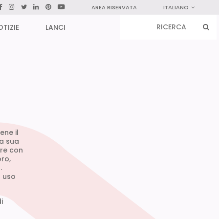
AREA RISERVATA
ITALIANO
OTIZIE
LANCI
ene il
La sua
ere con
oro,
.
n uso
i