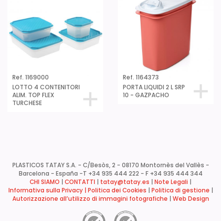
Ref. 1169000
Ref. 1164373
LOTTO 4 CONTENITORI
PORTA LIQUIDI 2 L SRP
ALIM. TOP FLEX
10 - GAZPACHO
TURCHESE
PLASTICOS TATAY S.A. - C/Besòs, 2 - 08170 Montornès del Vallès -
Barcelona - España -
T +34 935 444 222 - F +34 935 444 344
CHI SIAMO
|
CONTATTI
|
tatay@tatay.es
|
Note Legali
|
Informativa sulla Privacy |
Politica dei Cookies
|
Politica di gestione
|
Autorizzazione all’utilizzo di immagini fotografiche
|
Web Design