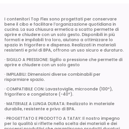
I contenitori Top Flex sono progettati per conservare
bene il cibo e facilitare l’organizzazione quotidiana in
cucina. La sua chiusura ermetica a scatto permette di
aprire e chiudere con un solo gesto. Disponibili in più
formati e impilabili tra loro, aiutano a ottimizzare lo
spazio in frigorifero e dispensa. Realizzati in materiali
resistenti e privi di BPA, offrono un uso sicuro e duraturo.
· SIGILLO A PRESSIONE: Sigillo a pressione che permette di
aprire e chiudere con un solo gesto
· IMPILABILI: Dimensioni diverse combinabili per
risparmiare spazio.
· COMPATIBILE CON: Lavastoviglie, microonde (100º),
frigorifero e congelatore (-40º).
· MATERIALE A LUNGA DURATA: Realizzato in materiale
durabile, resistente e privo di BPA.
· PROGETTATO E PRODOTTO A TATAY: Il nostro impegno
per la qualità si riflette nella scelta dei materiali e dei
processi produttivi che garantiscono prodotti duraturi.