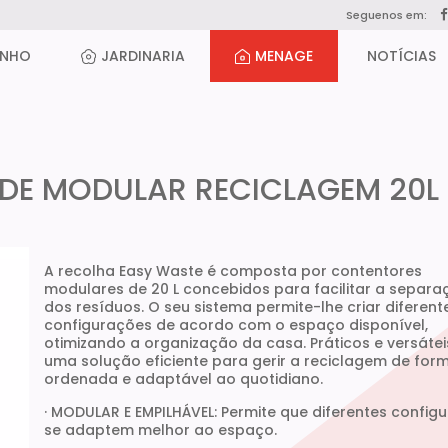
Seguenos em:
ANHO
JARDINARIA
MENAGE
NOTÍCIAS
LDE MODULAR RECICLAGEM 20L
A recolha Easy Waste é composta por contentores
modulares de 20 L concebidos para facilitar a separa
dos resíduos. O seu sistema permite-lhe criar diferent
configurações de acordo com o espaço disponível,
otimizando a organização da casa. Práticos e versátei
uma solução eficiente para gerir a reciclagem de for
ordenada e adaptável ao quotidiano.
· MODULAR E EMPILHÁVEL: Permite que diferentes config
se adaptem melhor ao espaço.