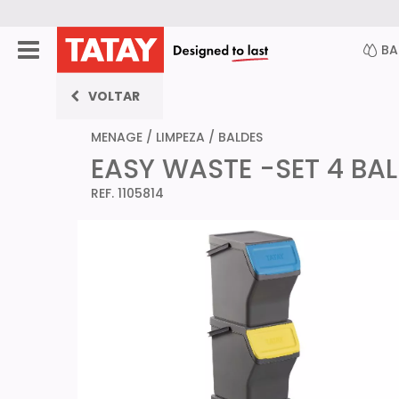
B
VOLTAR
MENAGE
/
LIMPEZA
/
BALDES
EASY WASTE -SET 4 BA
REF. 1105814