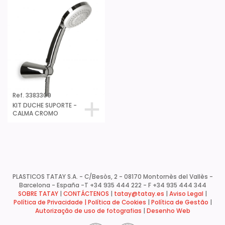
Ref. 3383309
KIT DUCHE SUPORTE -
CALMA CROMO
PLASTICOS TATAY S.A. - C/Besòs, 2 - 08170 Montornès del Vallès -
Barcelona - España -
T +34 935 444 222 - F +34 935 444 344
SOBRE TATAY
|
CONTÁCTENOS
|
tatay@tatay.es
|
Aviso Legal
|
Política de Privacidade |
Política de Cookies
|
Política de Gestão
|
Autorização de uso de fotografias
|
Desenho Web