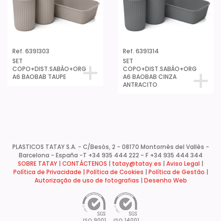
Ref. 6391303
Ref. 6391314
SET
SET
COPO+DIST.SABÂO+ORG
COPO+DIST.SABÂO+ORG
A6 BAOBAB TAUPE
A6 BAOBAB CINZA
ANTRACITO
PLASTICOS TATAY S.A. - C/Besòs, 2 - 08170 Montornès del Vallès -
Barcelona - España -
T +34 935 444 222 - F +34 935 444 344
SOBRE TATAY
|
CONTÁCTENOS
|
tatay@tatay.es
|
Aviso Legal
|
Política de Privacidade |
Política de Cookies
|
Política de Gestão
|
Autorização de uso de fotografias
|
Desenho Web
ISO 9001
ISO 14001