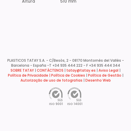
Altura
510 mm
PLASTICOS TATAY S.A. - C/Besòs, 2 - 08170 Montornès del Vallès -
Barcelona - España -
T +34 935 444 222 - F +34 935 444 344
SOBRE TATAY
|
CONTÁCTENOS
|
tatay@tatay.es
|
Aviso Legal
|
Política de Privacidade |
Política de Cookies
|
Política de Gestão
|
Autorização de uso de fotografias
|
Desenho Web
ISO 9001
ISO 14001