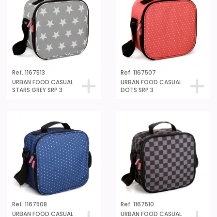
Ref. 1167513
Ref. 1167507
URBAN FOOD CASUAL
URBAN FOOD CASUAL
STARS GREY SRP 3
DOTS SRP 3
Ref. 1167508
Ref. 1167510
URBAN FOOD CASUAL
URBAN FOOD CASUAL