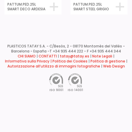
PATTUM.PED.25L
PATTUM.PED.25L
SMART DECO ARDESIA
SMART STEEL GRIGIO
PLASTICOS TATAY S.A. - C/Besòs, 2 - 08170 Montornès del Vallès -
Barcelona - España -
T +34 935 444 222 - F +34 935 444 344
CHI SIAMO
|
CONTATTI
|
tatay@tatay.es
|
Note Legali
|
Informativa sulla Privacy |
Politica dei Cookies
|
Politica di gestione
|
Autorizzazione all’utilizzo di immagini fotografiche
|
Web Design
ISO 9001
ISO 14001