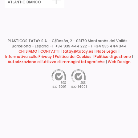
ATLANTIC BIANCO
PLASTICOS TATAY S.A. - C/Besòs, 2 - 08170 Montornès del Vallès -
Barcelona - España -
T +34 935 444 222 - F +34 935 444 344
CHI SIAMO
|
CONTATTI
|
tatay@tatay.es
|
Note Legali
|
Informativa sulla Privacy |
Politica dei Cookies
|
Politica di gestione
|
Autorizzazione all’utilizzo di immagini fotografiche
|
Web Design
ISO 9001
ISO 14001