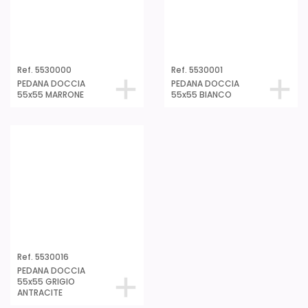
Ref. 5530016
PEDANA DOCCIA
55x55 GRIGIO
ANTRACITE
PLASTICOS TATAY S.A. - C/Besòs, 2 - 08170 Montornès del Vallès -
Barcelona - España -
T +34 935 444 222 - F +34 935 444 344
CHI SIAMO
|
CONTATTI
|
tatay@tatay.es
|
Note Legali
|
Informativa sulla Privacy |
Politica dei Cookies
|
Politica di gestione
|
Autorizzazione all’utilizzo di immagini fotografiche
|
Web Design