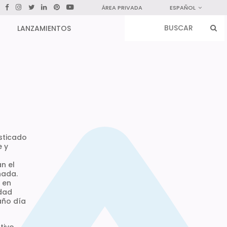
ÁREA PRIVADA
ESPAÑOL
LANZAMIENTOS
sticado
e y
n el
nada.
 en
idad
año día