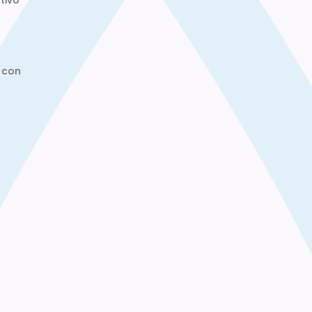
tivo
 con