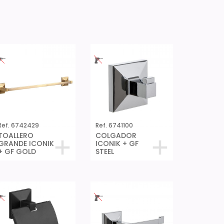
Ref. 6742429
Ref. 6741100
TOALLERO
COLGADOR
GRANDE ICONIK
ICONIK + GF
+ GF GOLD
STEEL