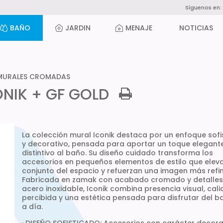
Síguenos en:
BAÑO
JARDIN
MENAJE
NOTICIAS
MURALES CROMADAS
NIK + GF GOLD
La colección mural Iconik destaca por un enfoque sofi
y decorativo, pensada para aportar un toque elegant
distintivo al baño. Su diseño cuidado transforma los
accesorios en pequeños elementos de estilo que eleva
conjunto del espacio y refuerzan una imagen más refi
Fabricada en zamak con acabado cromado y detalles
acero inoxidable, Iconik combina presencia visual, cal
percibida y una estética pensada para disfrutar del b
a día.