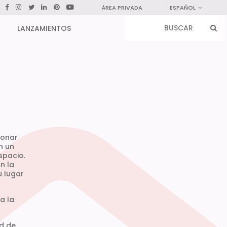
ÁREA PRIVADA
ESPAÑOL
LANZAMIENTOS
ionar
n un
spacio.
n la
u lugar
a la
ad de