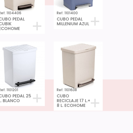
Ref. 1104406
Ref. 1101400
CUBO PEDAL
CUBO PEDAL
CUBIK
MILLENIUM AZUL
ECOHOME
Ref. 1101201
Ref. 1101638
CUBO PEDAL 25
CUBO
L. BLANCO
RECICLAJE 17 L.+
8 L. ECOHOME