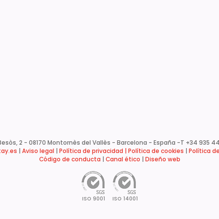
esòs, 2 - 08170 Montornès del Vallès - Barcelona - España -
T +34 935 44
ay.es
|
Aviso legal
|
Política de privacidad |
Política de cookies
|
Política d
Código de conducta
|
Canal ético
|
Diseño web
ISO 9001
ISO 14001