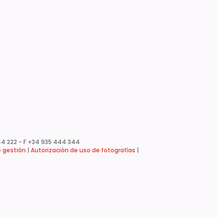
4 222 - F +34 935 444 344
e gestión
|
Autorización de uso de fotografías
|