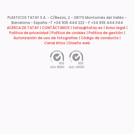
PLASTICOS TATAY S.A. - C/Besòs, 2 - 08170 Montornès del Vallès -
Barcelona - España -
T +34 935 444 222 - F +34 935 444 344
ACERCA DE TATAY
|
CONTÁCTANOS
|
tatay@tatay.es
|
Aviso legal
|
Política de privacidad |
Política de cookies
|
Política de gestión
|
Autorización de uso de fotografías
|
Código de conducta
|
Canal ético
|
Diseño web
ISO 9001
ISO 14001