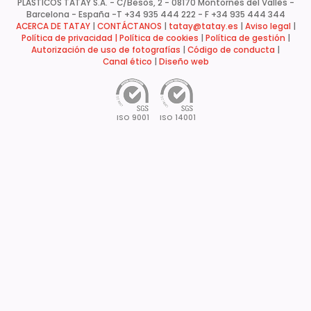
PLASTICOS TATAY S.A. - C/Besòs, 2 - 08170 Montornès del Vallès -
Barcelona - España -
T +34 935 444 222 - F +34 935 444 344
ACERCA DE TATAY
|
CONTÁCTANOS
|
tatay@tatay.es
|
Aviso legal
|
Política de privacidad |
Política de cookies
|
Política de gestión
|
Autorización de uso de fotografías
|
Código de conducta
|
Canal ético
|
Diseño web
ISO 9001
ISO 14001